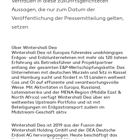
Vertrauen in diese zukunftsgerichteten
Aussagen, die nur zum Datum der
Veröffentlichung der Pressemitteilung gelten,
setzen.
Über Wintershall Dea
Wintershall Dea
ist Europas führendes unabhängiges
Erdgas- und Erdölunternehmen mit mehr als 120 Jahren
Erfahrung als Betriebsführer und Projektpartner
entlang der gesamten E&P-Wertschöpfungskette. Das
Unternehmen mit deutschen Wurzeln und Sitz in Kassel
und Hamburg sucht und fördert in 13 Ländern weltweit
Gas und Öl auf effiziente und verantwortungsvolle
Weise. Mit Aktivitäten in Europa, Russland,
Lateinamerika und der MENA-Region (Middle East &
North Africa) verfügt Wintershall Dea über ein
weltweites Upstream-Portfolio und ist mit
Beteiligungen im Erdgastransport zudem im
Midstream-Geschäft aktiv.
Wintershall Dea
ist 2019 aus der Fusion der
Wintershall Holding GmbH und der DEA Deutsche
Erdoel AG hervorgegangen. Heute beschäftigt das