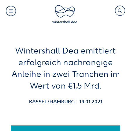
Main
Search
navigation
Link
(Default)
Skip
Skip
Wintershall Dea emittiert
to
to
erfolgreich nachrangige
main
cookie
Anleihe in zwei Tranchen im
content
consent
Wert von €1,5 Mrd.
KASSEL/HAMBURG
14.01.2021