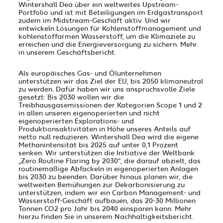
Wintershall Dea über ein weltweites Upstream-
Portfolio und ist mit Beteiligungen im Erdgastransport
zudem im Midstream-Geschäft aktiv. Und wir
entwickeln Lösungen für Kohlenstoffmanagement und
kohlenstoffarmen Wasserstoff, um die Klimaziele zu
erreichen und die Energieversorgung zu sichern. Mehr
in unserem
Geschäftsbericht
.
Als europäisches Gas- und Ölunternehmen
unterstützen wir das Ziel der EU, bis 2050 klimaneutral
zu werden. Dafür haben wir uns anspruchsvolle Ziele
gesetzt: Bis 2030 wollen wir die
Treibhausgasemissionen der Kategorien Scope 1 und 2
in allen unseren eigenoperierten und nicht
eigenoperierten Explorations- und
Produktionsaktivitäten in Höhe unseres Anteils auf
netto null reduzieren. Wintershall Dea wird die eigene
Methanintensität bis 2025 auf unter 0,1 Prozent
senken. Wir unterstützen die Initiative der Weltbank
„Zero Routine Flaring by 2030“, die darauf abzielt, das
routinemäßige Abfackeln in eigenoperierten Anlagen
bis 2030 zu beenden. Darüber hinaus planen wir, die
weltweiten Bemühungen zur Dekarbonisierung zu
unterstützen, indem wir ein Carbon Management- und
Wasserstoff-Geschäft aufbauen, das 20-30 Millionen
Tonnen CO2 pro Jahr bis 2040 einsparen kann. Mehr
hierzu finden Sie in unserem
Nachhaltigkeitsbericht
.