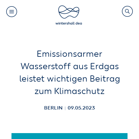
Main
Search
navigation
Link
(Default)
Skip
Skip
Emissionsarmer
to
to
Wasserstoff aus Erdgas
main
cookie
leistet wichtigen Beitrag
content
consent
zum Klimaschutz
BERLIN
09.05.2023