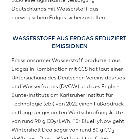
2030 eine signifikante Versorgung
Deutschlands mit Wasserstoff aus
norwegischem Erdgas sicherzustellen.
WASSERSTOFF AUS ERDGAS REDUZIERT
EMISSIONEN
Emissionsarmer Wasserstoff produziert aus
Erdgas in Kombination mit CCS hat laut einer
Untersuchung des Deutschen Vereins des Gas-
und Wasserfaches (DVGW) und des Engler-
Bunte-Instituts am Karlsruher Institut für
Technologie (ebi) von 2022 einen Fußabdruck
entlang der gesamten Wertschöpfungskette
von rund 90 g CO
/kWh. Für BlueHyNow geht
2
Wintershall Dea sogar von rund 80 g CO
2
/kWh aus. „Dieser Wert beruht auf dem