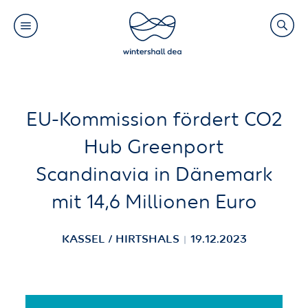
Main
Search
navigation
Link
(Default)
Skip
Skip
EU-Kommission fördert CO2
to
to
Hub Greenport
main
cookie
Scandinavia in Dänemark
content
consent
mit 14,6 Millionen Euro
KASSEL / HIRTSHALS
19.12.2023