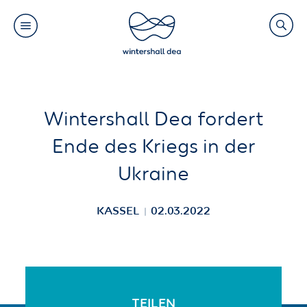
Main
Search
navigation
Link
(Default)
Skip
Skip
Wintershall Dea fordert
to
to
Ende des Kriegs in der
main
cookie
Ukraine
content
consent
KASSEL
02.03.2022
TEILEN