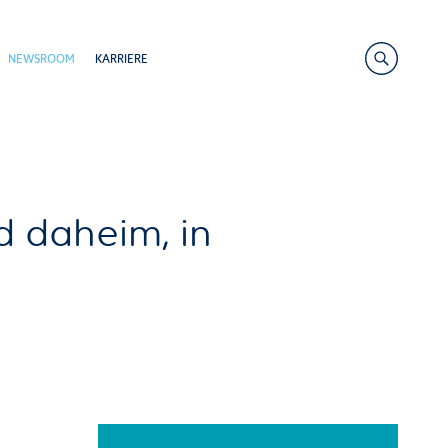
Search
NEWSROOM
KARRIERE
Link
e
Recherche
d daheim, in
ain