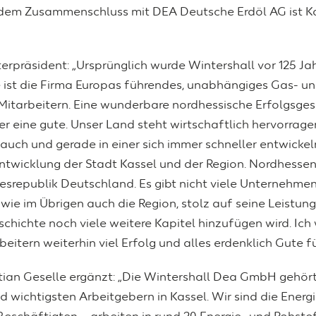
 dem Zusammenschluss mit DEA Deutsche Erdöl AG ist K
sterpräsident: „Ursprünglich wurde Wintershall vor 125 
 ist die Firma Europas führendes, unabhängiges Gas- u
itarbeitern. Eine wunderbare nordhessische Erfolgsgesch
r eine gute. Unser Land steht wirtschaftlich hervorrag
uch und gerade in einer sich immer schneller entwickel
Entwicklung der Stadt Kassel und der Region. Nordhessen i
srepublik Deutschland. Es gibt nicht viele Unternehmen, 
wie im Übrigen auch die Region, stolz auf seine Leistung s
schichte noch viele weitere Kapitel hinzufügen wird. Ic
eitern weiterhin viel Erfolg und alles erdenklich Gute fü
tian Geselle ergänzt: „Die Wintershall Dea GmbH gehör
ichtigsten Arbeitgebern in Kassel. Wir sind die Energi