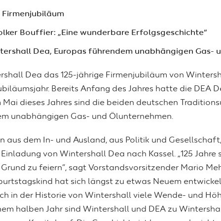
m Firmenjubiläum
olker Bouffier: „Eine wunderbare Erfolgsgeschichte“
ntershall Dea, Europas führendem unabhängigen Gas-
rshall Dea das 125-jährige Firmenjubiläum von Wintersh
iläumsjahr. Bereits Anfang des Jahres hatte die DEA De
m Mai dieses Jahres sind die beiden deutschen Traditio
ndem unabhängigen Gas- und Ölunternehmen.
aus dem In- und Ausland, aus Politik und Gesellschaft,
Einladung von Wintershall Dea nach Kassel. „125 Jahre s
Grund zu feiern“, sagt Vorstandsvorsitzender Mario Mehr
eburtstagskind hat sich längst zu etwas Neuem entwicke
uch in der Historie von Wintershall viele Wende- und Hö
inem halben Jahr sind Wintershall und DEA zu Wintershal