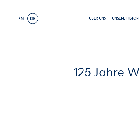
Main
navigation
(Default)
ÜBER UNS
UNSERE HISTOR
+
Ma
Skip
Skip
125 Jahre W
Unsere Ver
Unsere Ver
to
to
main
cookie
content
consent