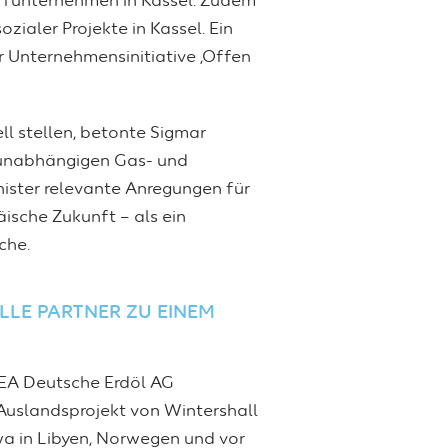
offunternehmen in Kassel. Zudem
ozialer Projekte in Kassel. Ein
r Unternehmensinitiative ,Offen
ll stellen, betonte Sigmar
n unabhängigen Gas- und
ister relevante Anregungen für
ische Zukunft – als ein
che.
LE PARTNER ZU EINEM
DEA Deutsche Erdöl AG
Auslandsprojekt von Wintershall
a in Libyen, Norwegen und vor