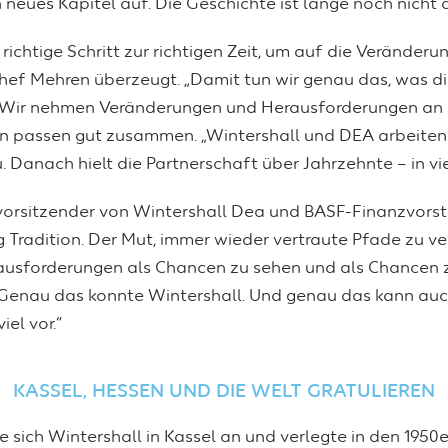
 neues Kapitel auf. Die Geschichte ist lange noch nicht
ichtige Schritt zur richtigen Zeit, um auf die Veränderu
-Chef Mehren überzeugt. „Damit tun wir genau das, was d
t: Wir nehmen Veränderungen und Herausforderungen a
 passen gut zusammen. „Wintershall und DEA arbeiten se
 Danach hielt die Partnerschaft über Jahrzehnte – in vi
svorsitzender von Wintershall Dea und BASF-Finanzvorst
 Tradition. Der Mut, immer wieder vertraute Pfade zu ver
rausforderungen als Chancen zu sehen und als Chancen 
Genau das konnte Wintershall. Und genau das kann auc
iel vor.“
KASSEL, HESSEN UND DIE WELT GRATULIEREN
te sich Wintershall in Kassel an und verlegte in den 1950e