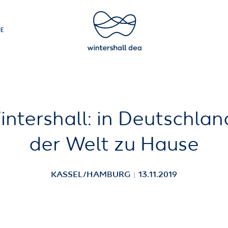
IE
+
nagement
Allgemein
Complianc
Service & 
intershall: in Deutschlan
antwortung
antwortung
Supply Ch
der Welt zu Hause
KASSEL/HAMBURG
13.11.2019