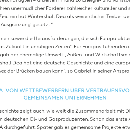
Beschäftigten – arbeiten in rund 20 Energie- und Rohst
ahren unermüdlicher Förderer zahlreicher kultureller und s
Zeichen hat Wintershall Dea als wesentlicher Treiber de
 Ausgrenzung‘ gesetzt.“
men sowie die Herausforderungen, die sich Europa aktue
opas Zukunft in unruhigen Zeiten“. Für Europas führende
gab der ehemalige Umwelt-, Außen- und Wirtschaftsmin
rshall Dea hat eine deutsche Geschichte und eine europä
er, der Brücken bauen kann“, so Gabriel in seiner Anspra
A: VON WETTBEWERBERN ÜBER VERTRAUENSVOL
GEMEINSAMEN UNTERNEHMEN
eschichte zeigt auch, wie weit die Zusammenarbeit mit 
en deutschen Öl- und Gasproduzenten. Schon das erste 
A durchgeführt. Später gab es gemeinsame Projekte etw