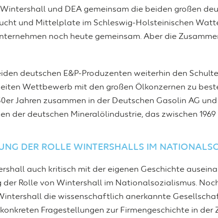
n Wintershall und DEA gemeinsam die beiden großen deu
ucht und Mittelplate im Schleswig-Holsteinischen Watt
Unternehmen noch heute gemeinsam. Aber die Zusammenar
eiden deutschen E&P-Produzenten weiterhin den Schulte
eiten Wettbewerb mit den großen Ölkonzernen zu beste
50er Jahren zusammen in der Deutschen Gasolin AG und 
der deutschen Mineralölindustrie, das zwischen 1969 u
UNG DER ROLLE WINTERSHALLS IM NATIONALS
ershall auch kritisch mit der eigenen Geschichte ausein
 der Rolle von Wintershall im Nationalsozialismus. No
Wintershall die wissenschaftlich anerkannte Gesellsch
konkreten Fragestellungen zur Firmengeschichte in der 