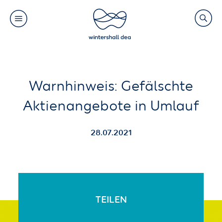
Main
Search
navigation
Link
(Default)
Skip
Skip
Warnhinweis: Gefälschte
to
to
Aktienangebote in Umlauf
main
cookie
content
consent
28.07.2021
TEILEN